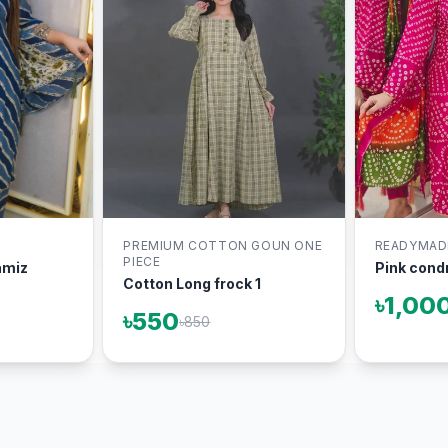
PREMIUM COTTON GOUN ONE
READYMAD
PIECE
amiz
Pink condr
Cotton Long frock 1
৳1,00
৳550
৳850