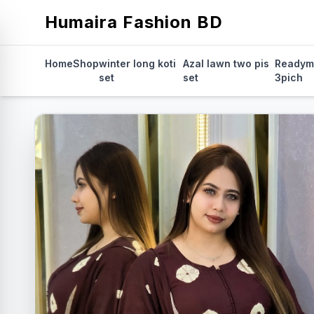
Humaira Fashion BD
Home
Shop
winter long koti
Azal lawn two pis
Readym
set
set
3pich