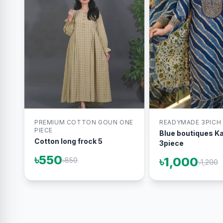
PREMIUM COTTON GOUN ONE
READYMADE 3PICH
PIECE
Blue boutiques K
Cotton long frock 5
3piece
৳550
৳1,000
৳850
৳1,200