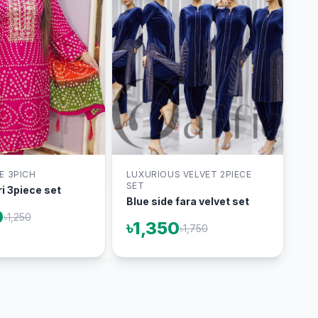
E 3PICH
LUXURIOUS VELVET 2PIECE
SET
i 3piece set
Blue side fara velvet set
0
৳1,250
৳1,350
৳1,750