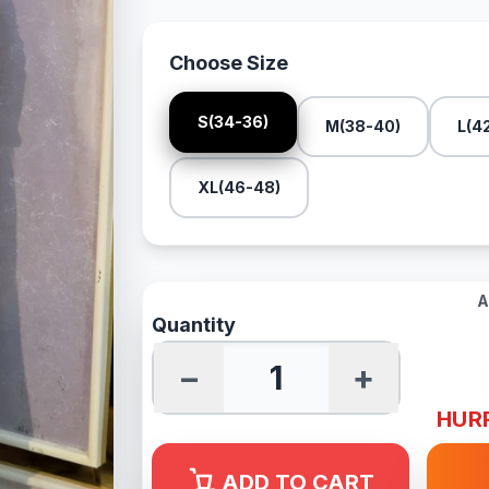
Choose Size
S(34-36)
M(38-40)
L(4
XL(46-48)
A
Quantity
−
+
HURR
ADD TO CART