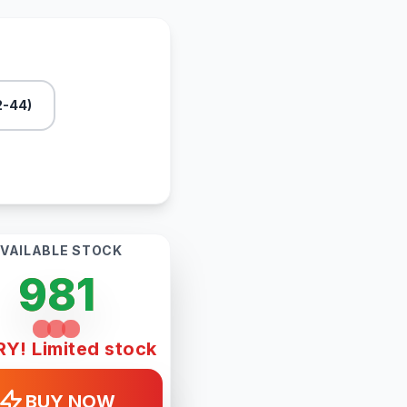
2-44)
VAILABLE STOCK
981
Y! Limited stock
BUY NOW